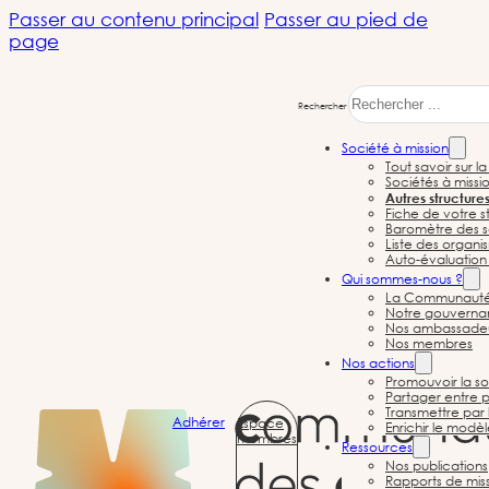
Passer au contenu principal
Passer au pied de
page
Rechercher
Autres
Société à mission
Tout savoir sur l
Sociétés à missi
structures à
Autres structure
Fiche de votre st
Baromètre des s
Liste des organi
mission
Auto-évaluation 
Qui sommes-nous ?
La Communauté d
Notre gouvernan
Nos ambassade
Nos membres
Nos actions
Promouvoir la so
Partager entre p
Transmettre par 
Adhérer
Espace
Enrichir le modè
membres
Ressources
Nos publications
Rapports de mis