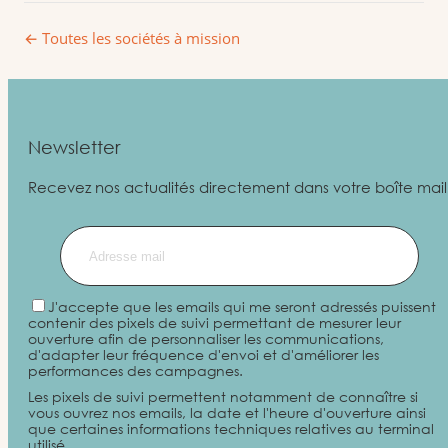
← Toutes les sociétés à mission
Newsletter
Recevez nos actualités directement dans votre boîte mail
J'accepte que les emails qui me seront adressés puissent
contenir des pixels de suivi permettant de mesurer leur
ouverture afin de personnaliser les communications,
d'adapter leur fréquence d'envoi et d'améliorer les
performances des campagnes.
Les pixels de suivi permettent notamment de connaître si
vous ouvrez nos emails, la date et l'heure d'ouverture ainsi
que certaines informations techniques relatives au terminal
utilisé.