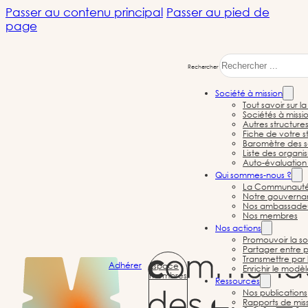
Passer au contenu principal
Passer au pied de
page
Rechercher
Société à mission
Tout savoir sur l
Sociétés à missi
Autres structure
Fiche de votre st
Baromètre des s
Liste des organi
Auto-évaluation 
Société à mission
Qui sommes-nous ?
La Communauté d
Notre gouvernan
Nos ambassade
Nos membres
Nos actions
Promouvoir la so
Partager entre p
← Toutes les sociétés à mission
Transmettre par 
Adhérer
Espace
Enrichir le modè
membres
Ressources
Nos publications
Rapports de mis