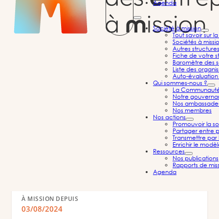
Agenda
Société à mission
Tout savoir sur l
Sociétés à missi
PKF ARSILON HOLDING
Autres structure
Fiche de votre st
Acteur de l’expertise-comptable, de l’audit et du
Baromètre des s
Liste des organi
conseil stratégique et financier
Auto-évaluation 
Qui sommes-nous ?
Activités juridiques et comptables
Ile-de-France
La Communauté d
Notre gouvernan
Nos ambassade
Nos membres
Nos actions
Promouvoir la so
Partager entre p
Informations
Transmettre par 
Enrichir le modè
Ressources
Nos publications
Rapports de mis
CRÉÉE EN
Agenda
2021
À MISSION DEPUIS
03/08/2024