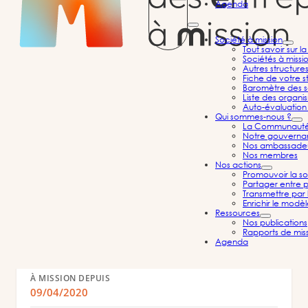
Agenda
Société à mission
Tout savoir sur l
Sociétés à missi
ALTERSHOP
Autres structure
Fiche de votre st
Baromètre des s
Commerce ; réparation d'automobiles et de
Liste des organi
motocycles
Auto-évaluation 
Qui sommes-nous ?
Ile-de-France
La Communauté d
Notre gouvernan
Nos ambassade
Nos membres
Nos actions
Promouvoir la so
Partager entre p
Informations
Transmettre par 
Enrichir le modè
Ressources
Nos publications
Rapports de mis
CRÉÉE EN
Agenda
2020
À MISSION DEPUIS
09/04/2020