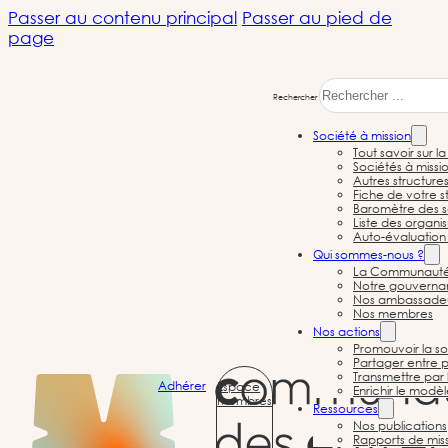
Passer au contenu principal
Passer au pied de
page
Rechercher
Société à mission
Tout savoir sur l
Sociétés à missi
Autres structure
Fiche de votre st
Baromètre des s
Liste des organi
Auto-évaluation 
Société à mission
Qui sommes-nous ?
La Communauté d
Notre gouvernan
Nos ambassade
Nos membres
Nos actions
Promouvoir la so
Partager entre p
← Toutes les sociétés à mission
Transmettre par 
Adhérer
Espace
Enrichir le modè
membres
Ressources
Nos publications
Rapports de mis