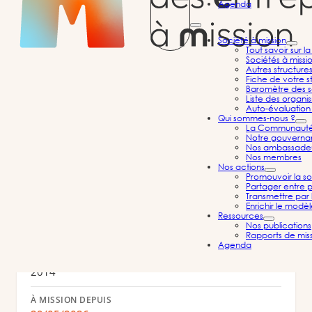
Agenda
Société à mission
Tout savoir sur l
Sociétés à missi
AVOCOOP
Autres structure
Fiche de votre st
Coopérative d’avocats spécialisée en droit de
Baromètre des s
Liste des organi
l’urbanisme, droit de l’environnement et droit
Auto-évaluation 
Qui sommes-nous ?
de l’immobilier.
La Communauté d
Notre gouvernan
Activités juridiques et comptables
Ile-de-France
Nos ambassade
Nos membres
Nos actions
Promouvoir la so
Partager entre p
Transmettre par 
Enrichir le modè
Informations
Ressources
Nos publications
Rapports de mis
Agenda
CRÉÉE EN
2014
À MISSION DEPUIS