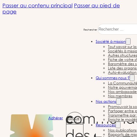
Passer au contenu principal
Passer au pied de
page
Rechercher
Société à mission
Tout savoir sur l
Sociétés à missi
Autres structure
Fiche de votre st
Baromètre des s
Liste des organi
Auto-évaluation 
Société à mission
Qui sommes-nous ?
La Communauté d
Notre gouvernan
Nos ambassade
Nos membres
Nos actions
Promouvoir la so
Partager entre p
← Toutes les sociétés à mission
Transmettre par 
Adhérer
Espace
Enrichir le modè
membres
Ressources
Nos publications
Rapports de mis