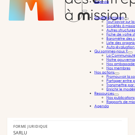
Agenda
Société à mission
Tout savoir sur l
Sociétés à missi
THE ADVISERS
Autres structure
Fiche de votre st
Baromètre des s
Holding
Nouvelle-Aquitaine
Liste des organi
Auto-évaluation 
Qui sommes-nous ?
La Communauté d
Notre gouvernan
Nos ambassade
Nos membres
Informations
Nos actions
Promouvoir la so
Partager entre p
Transmettre par 
Enrichir le modè
CRÉÉE EN
Ressources
2009
Nos publications
Rapports de mis
Agenda
À MISSION DEPUIS
14/09/2021
FORME JURIDIQUE
SARLU