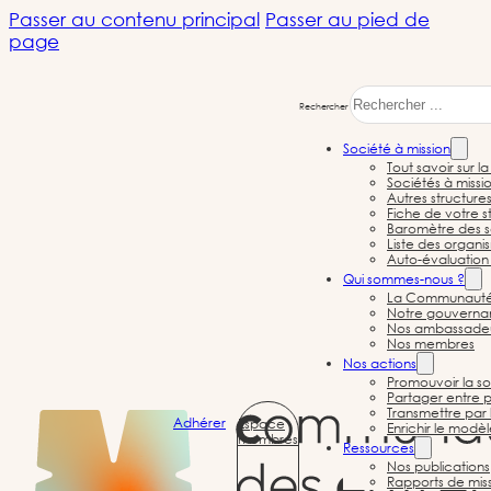
Passer au contenu principal
Passer au pied de
page
Rechercher
Société à mission
Tout savoir sur l
Sociétés à missi
Autres structure
Fiche de votre st
Baromètre des s
Liste des organi
Auto-évaluation 
Société à mission
Qui sommes-nous ?
La Communauté d
Notre gouvernan
Nos ambassade
Nos membres
Nos actions
Promouvoir la so
Partager entre p
← Toutes les sociétés à mission
Transmettre par 
Adhérer
Espace
Enrichir le modè
membres
Ressources
Nos publications
Rapports de mis