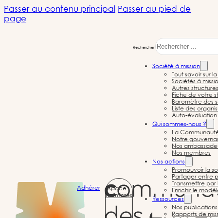
Passer au contenu principal
Passer au pied de
page
Rechercher
Société à mission
Tout savoir sur l
Sociétés à missi
Autres structure
Fiche de votre st
Baromètre des s
Liste des organi
Auto-évaluation 
Société à mission
Qui sommes-nous ?
La Communauté d
Notre gouvernan
Nos ambassade
Nos membres
Nos actions
Promouvoir la so
Partager entre p
← Toutes les sociétés à mission
Transmettre par 
Adhérer
Espace
Enrichir le modè
membres
Ressources
Nos publications
Rapports de mis