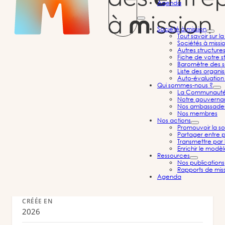
Agenda
Société à mission
Tout savoir sur l
Sociétés à missi
EVARETIS
Autres structure
Fiche de votre st
Conseil, accompagnement et formation en
Baromètre des s
Liste des organi
gestion de projet, organisation et
Auto-évaluation 
Qui sommes-nous ?
transformation
La Communauté d
Notre gouvernan
Autres activités spécialisées, scientifiques et techniques
Nos ambassade
Nos membres
Nouvelle-Aquitaine
Nos actions
Promouvoir la so
Partager entre p
Transmettre par 
Enrichir le modè
Ressources
Nos publications
Informations
Rapports de mis
Agenda
CRÉÉE EN
2026