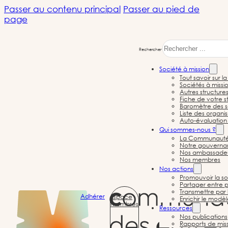
Passer au contenu principal
Passer au pied de
page
Rechercher
Société à mission
Tout savoir sur l
Sociétés à missi
Autres structure
Fiche de votre st
Baromètre des s
Liste des organi
Auto-évaluation 
Société à mission
Qui sommes-nous ?
La Communauté d
Notre gouvernan
Nos ambassade
Nos membres
Nos actions
Promouvoir la so
Partager entre p
← Toutes les sociétés à mission
Transmettre par 
Adhérer
Espace
Enrichir le modè
membres
Ressources
Nos publications
Rapports de mis